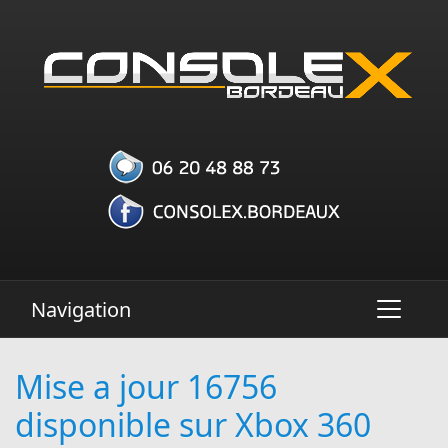
Aller
au
contenu
principal
Navigation
Navigation
principale
Mise a jour 16756
disponible sur Xbox 360